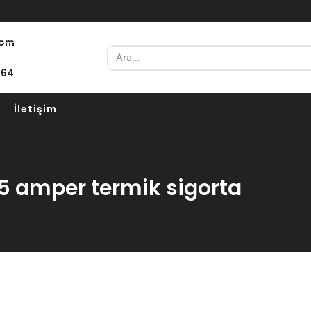
com
 64
İletişim
: 5 amper termik sigorta