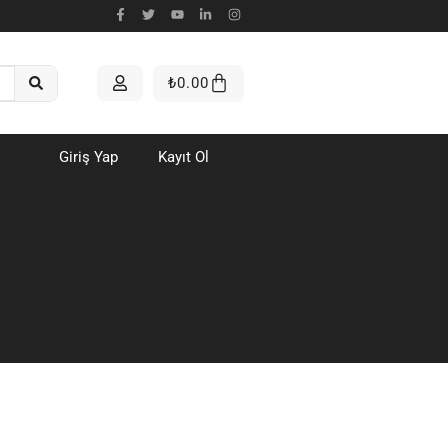
₺
0.00
Giriş Yap
Kayıt Ol