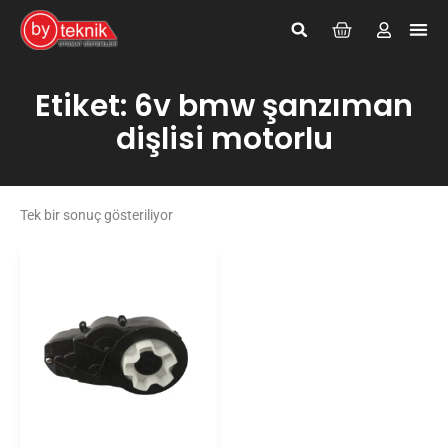
Giriş Yap
Kayıt Ol
Etiket: 6v bmw şanzıman
dişlisi motorlu
Tek bir sonuç gösteriliyor