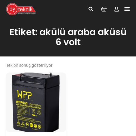
Giriş Yap
Kayıt Ol
Etiket: akülü araba aküsü
6 volt
Tek bir sonuç gösteriliyor