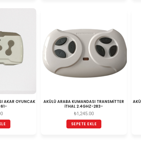
SI AKAR OYUNCAK
AKÜLÜ ARABA KUMANDASI TRANSMİTTER
AKÜ
361-
İTHAL 2.4GHZ-283-
00
₺
1,245.00
KLE
SEPETE EKLE