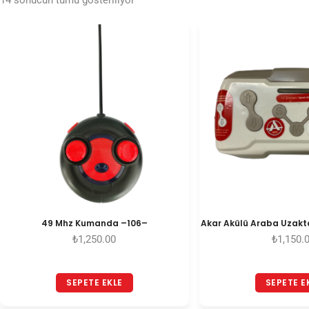
14 sonucun tümü gösteriliyor
49 Mhz Kumanda –106–
Akar Akülü Araba Uza
₺
1,250.00
₺
1,150.
SEPETE EKLE
SEPETE E