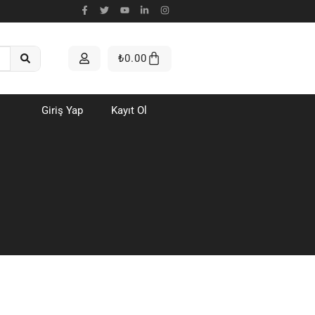
₺
0.00
Giriş Yap
Kayıt Ol