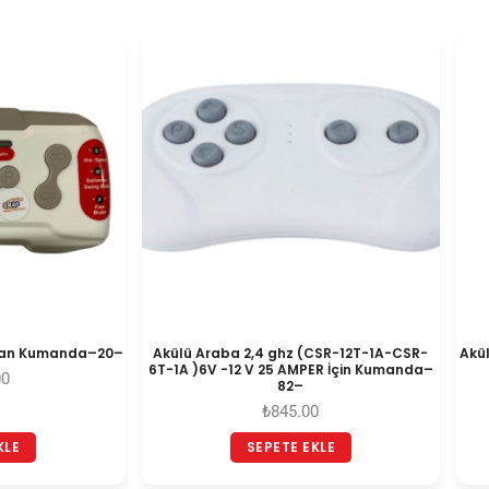
ktan Kumanda–20–
Akülü Araba 2,4 ghz (CSR-12T-1A-CSR-
Akü
6T-1A )6V -12 V 25 AMPER İçin Kumanda–
00
82–
₺
845.00
KLE
SEPETE EKLE