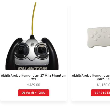
Akülü Araba Kumandası 27 Mhz Phantom
Akülü Araba Kumandası
–221–
GHZ–18
₺
439.00
₺
1,150.
DEVAMINI OKU
SEPETE E