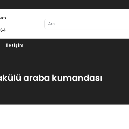
com
 64
İletişim
: akülü araba kumandası