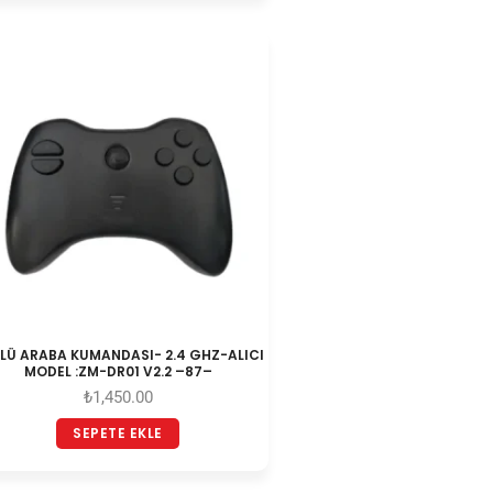
LÜ ARABA KUMANDASI- 2.4 GHZ-ALICI
MODEL :ZM-DR01 V2.2 –87–
₺
1,450.00
SEPETE EKLE