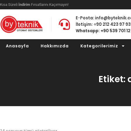
Kısa Süreli
İndirim
Fırsatlarını Kaçırmayın!
E-Posta: info@byteknik.
İletişim: +90 212 423 97 93
Whatsapp: +90 539 701 12
Anasayfa
Hakkımızda
Kategorilerimiz
Etiket