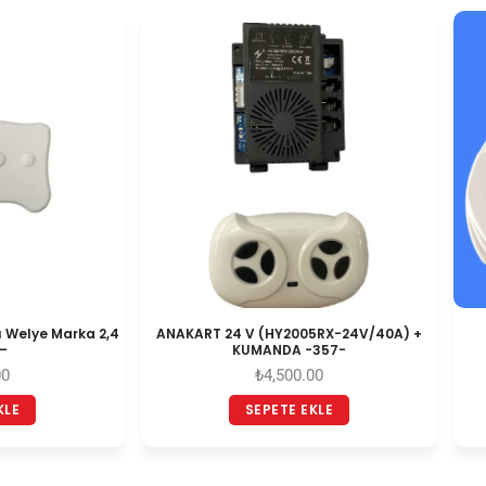
 Welye Marka 2,4
ANAKART 24 V (HY2005RX-24V/40A) +
–
KUMANDA -357-
00
₺
4,500.00
KLE
SEPETE EKLE