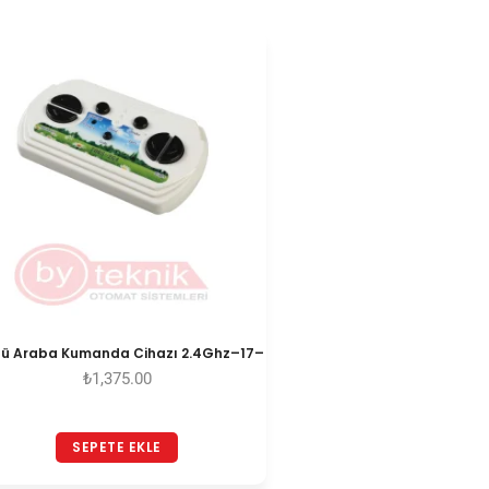
lü Araba Kumanda Cihazı 2.4Ghz–17–
₺
1,375.00
SEPETE EKLE