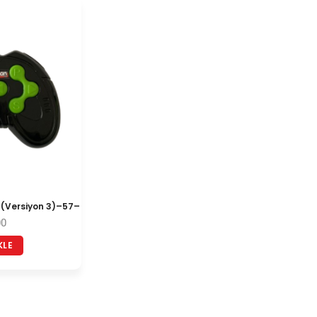
 (Versiyon 3)–57–
00
KLE