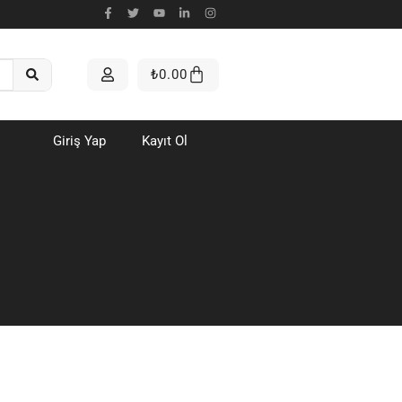
₺
0.00
Giriş Yap
Kayıt Ol