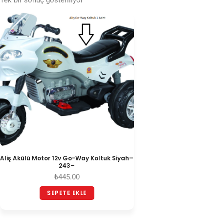
Tek bir sonuç gösteriliyor
Aliş Akülü Motor 12v Go-Way Koltuk Siyah–
243–
₺
445.00
SEPETE EKLE