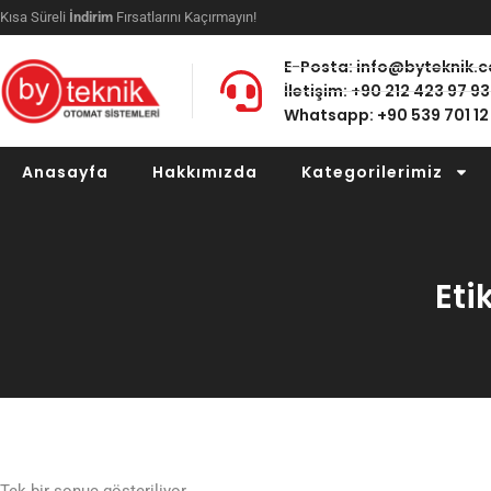
Kısa Süreli
İndirim
Fırsatlarını Kaçırmayın!
E-Posta: info@byteknik.
İletişim: +90 212 423 97 93
Whatsapp: +90 539 701 12
Anasayfa
Hakkımızda
Kategorilerimiz
Eti