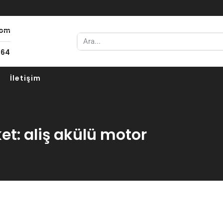
com
 64
İletişim
ket: aliş akülü motor