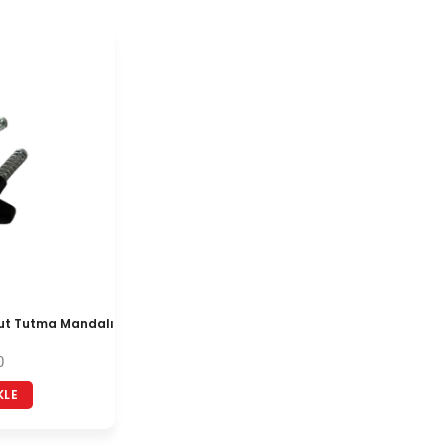
ut Tutma Mandalı
0
KLE