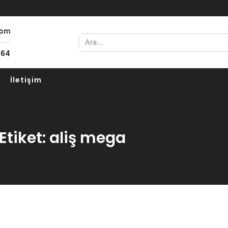
com
 64
İletişim
Etiket: aliş mega