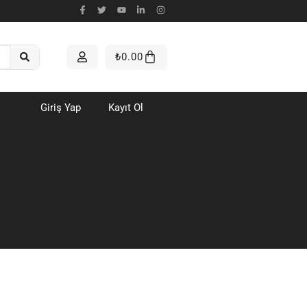
₺
0.00
Giriş Yap
Kayıt Ol