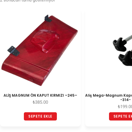
2 sonucun tümü gösteriliyor
ALİŞ MAGNUM ÖN KAPUT KIRMIZI –245–
Aliş Mega-Magnum Kap
-314-
₺
385.00
₺
199.0
SEPETE EKLE
SEPETE E