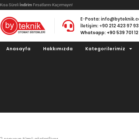
Kısa Süreli
İndirim
Fırsatlarını Kaçırmayın!
E-Posta: info@byteknik.
İletişim: +90 212 423 97 93
Whatsapp: +90 539 701 12
Anasayfa
Hakkımızda
Kategorilerimiz