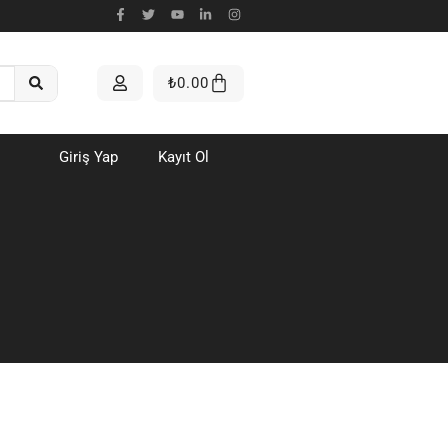
₺
0.00
Giriş Yap
Kayıt Ol