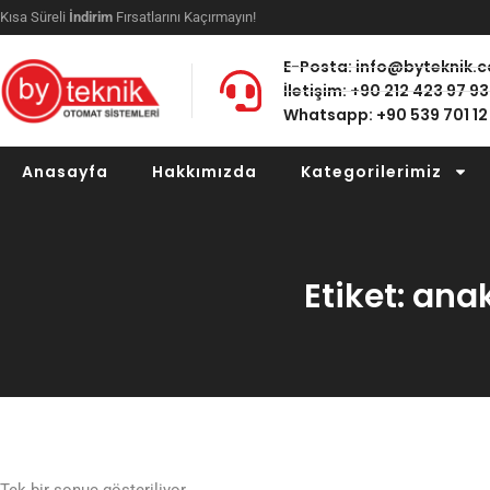
Kısa Süreli
İndirim
Fırsatlarını Kaçırmayın!
E-Posta: info@byteknik.
İletişim: +90 212 423 97 93
Whatsapp: +90 539 701 12
Anasayfa
Hakkımızda
Kategorilerimiz
Etiket: ana