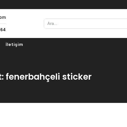
com
 64
İletişim
t: fenerbahçeli sticker