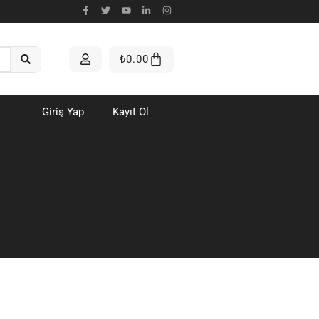
₺
0.00
Giriş Yap
Kayıt Ol