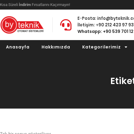
Kısa Süreli
İndirim
Fırsatlarını Kaçırmayın!
E-Posta: info@byteknik.
İletişim: +90 212 423 97 93
Whatsapp: +90 539 701 12
Anasayfa
Hakkımızda
Kategorilerimiz
Etike