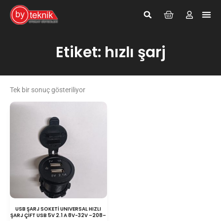
Giriş Yap
Kayıt Ol
Etiket: hızlı şarj
Tek bir sonuç gösteriliyor
USB ŞARJ SOKETİ UNIVERSAL HIZLI
ŞARJ ÇİFT USB 5V 2.1 A 8V-32V –208–