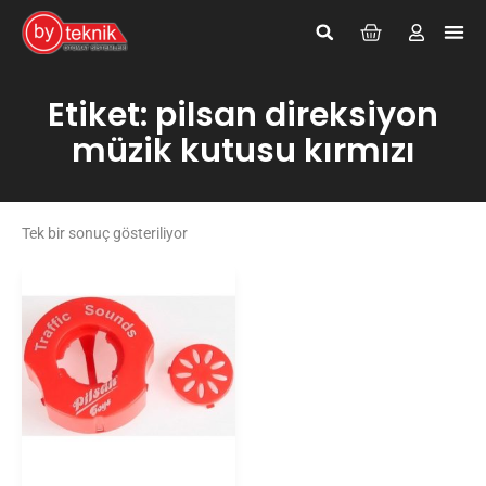
Giriş Yap
Kayıt Ol
Etiket: pilsan direksiyon
müzik kutusu kırmızı
Tek bir sonuç gösteriliyor