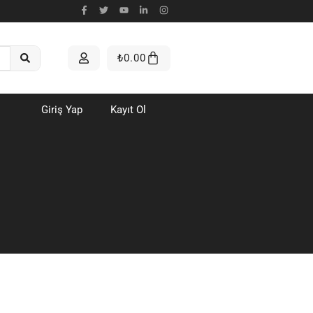
₺
0.00
Giriş Yap
Kayıt Ol