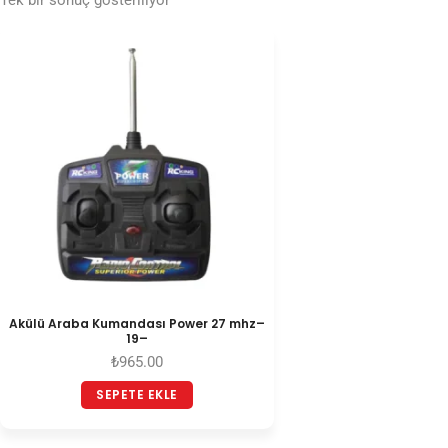
Tek bir sonuç gösteriliyor
Akülü Araba Kumandası Power 27 mhz–
19–
₺
965.00
SEPETE EKLE