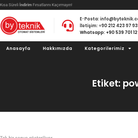
Kısa Süreli
İndirim
Fırsatlarını Kaçırmayın!
E-Posta: info@byteknik.
İletişim: +90 212 423 97 93
Whatsapp: +90 539 701 12
Anasayfa
Hakkımızda
Kategorilerimiz
Etiket: p