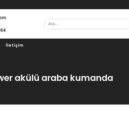
com
 64
İletişim
ower akülü araba kumanda