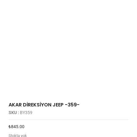
AKAR DİREKSİYON JEEP -359-
SKU :
BY359
₺
845.00
Stokta yok