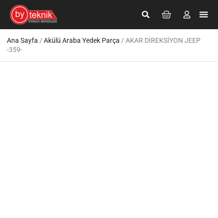
Giriş Yap
Kayıt Ol
Ana Sayfa
/
Akülü Araba Yedek Parça
/ AKAR DİREKSİYON JEEP
-359-