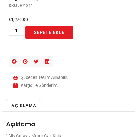
SKU :
BY 311
₺
1,270.00
SEPETE EKLE
Şubeden Teslim Alınabilir.
Kargo İle Gönderim.
AÇIKLAMA
Açıklama
‘-Aliş Go-way Motor Gaz Kolu