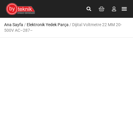
Giriş Yap
Kayıt Ol
Ana Sayfa
/
Elektronik Yedek Parça
/ Dijital Voltmetre 22 MM 20-
500V AC–287–