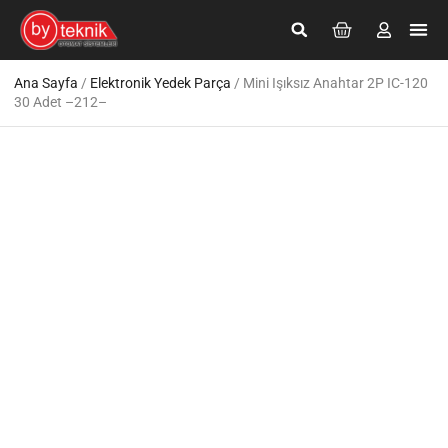
Giriş Yap
Kayıt Ol
Ana Sayfa
/
Elektronik Yedek Parça
/ Mini Işıksız Anahtar 2P IC-120
30 Adet –212–