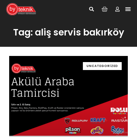
Giriş Yap
Kayıt Ol
Tag: aliş servis bakırköy
UNCATEGORIZED